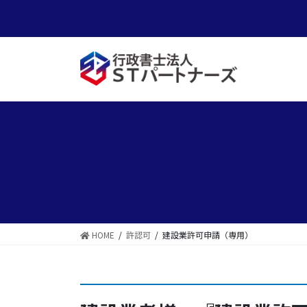
コ
ナ
ン
ビ
テ
ゲ
ン
ー
ツ
シ
に
ョ
移
ン
動
に
移
動
HOME
許認可
建設業許可申請（専用）