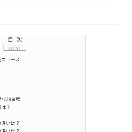
目次
正ニュース
な29業種
類は？
の違いは？
の違いは？